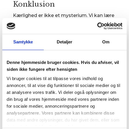
Konklusion
Kærlighed er ikke et mysterium. Vi kan lære
at pleje og styrke vores relationer gennem
konkret viden og handlinger. Vi har brug for
hinanden, og vores dybeste behov for tryg
Samtykke
Detaljer
Om
tilknytning forsvinder ikke med alderen. Og
sidst men ikke mindst – et fast parforhold
betyder ikke et kedeligt sexliv. Tværtimod
Denne hjemmeside bruger cookies. Hvis du afviser, vil
siden ikke fungere efter hensigten
er det trygge relationer, der skaber de
bedste forudsætninger for et rigt og
Vi bruger cookies til at tilpasse vores indhold og
tilfredsstillende sexliv.
annoncer, til at vise dig funktioner til sociale medier og til
at analysere vores trafik. Vi deler også oplysninger om
Så næste gang du hører en af disse myter,
din brug af vores hjemmeside med vores partnere inden
så husk: Forskningen siger noget helt andet!
for sociale medier, annonceringspartnere og
analysepartnere. Vores partnere kan kombinere disse
data med andre oplysninger, du har givet dem, eller som
de har indsamlet fra din brug af deres tjenester.